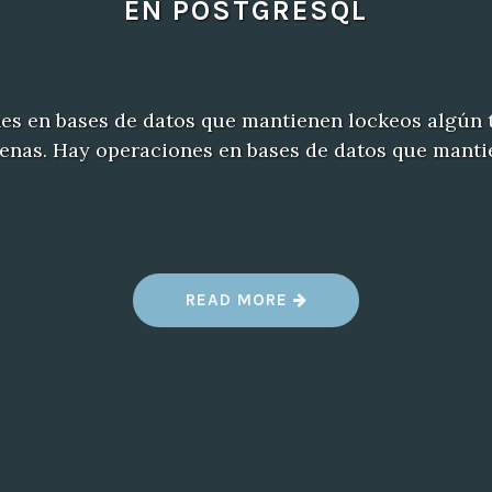
EN POSTGRESQL
es en bases de datos que mantienen lockeos algún
uenas. Hay operaciones en bases de datos que mant
“
READ MORE
A
Ñ
A
D
I
R
U
N
A
C
O